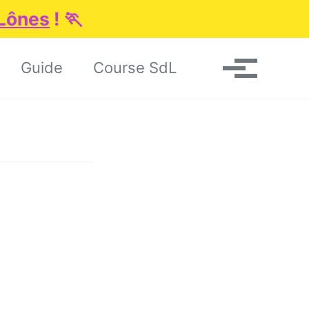
 Lônes
! 🏃
Toggle search
Guide
Course SdL
Menu