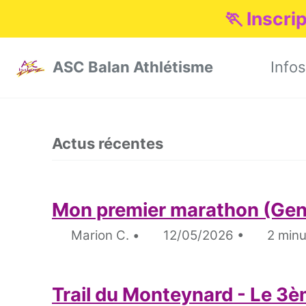
🏃 Inscri
Skip to primary navigation
Skip to content
Skip to footer
ASC Balan Athlétisme
Infos
Actus récentes
Mon premier marathon (Ge
Marion C.
12/05/2026
2 minu
Trail du Monteynard - Le 3