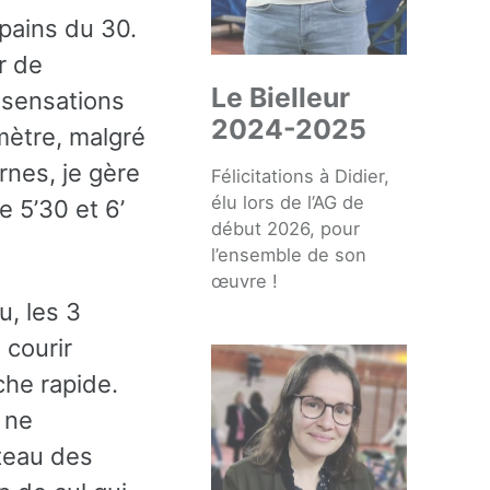
opains du 30.
r de
Le Bielleur
 sensations
2024-2025
mètre, malgré
rnes, je gère
Félicitations à Didier,
élu lors de l’AG de
e 5’30 et 6’
début 2026, pour
l’ensemble de son
œuvre !
, les 3
 courir
che rapide.
 ne
teau des