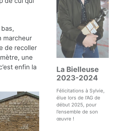
p de cul qui
 bas,
un marcheur
e de recoller
omètre, une
’est enfin la
La Bielleuse
2023-2024
Félicitations à Sylvie,
élue lors de l’AG de
début 2025, pour
l’ensemble de son
œuvre !