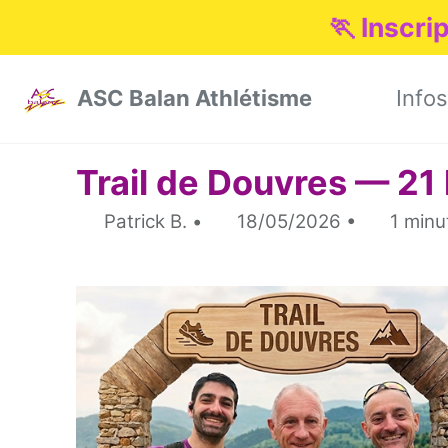
🏃 Inscri
Skip to primary navigation
Skip to content
Skip to footer
ASC Balan Athlétisme
Infos
Trail de Douvres — 21
Patrick B.
18/05/2026
1 minut