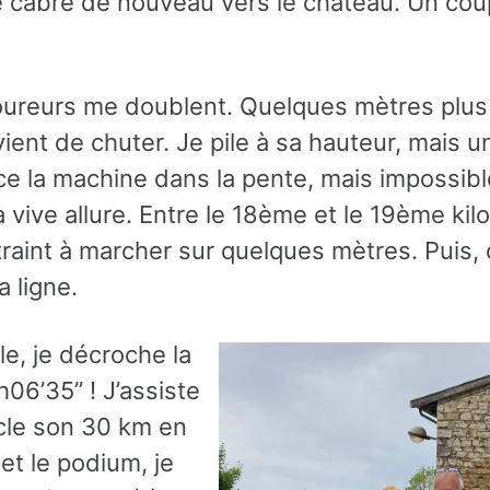
se cabre de nouveau vers le château. Un cou
oureurs me doublent. Quelques mètres plus
 vient de chuter. Je pile à sa hauteur, mais 
ance la machine dans la pente, mais impossibl
vive allure. Entre le 18ème et le 19ème kil
aint à marcher sur quelques mètres. Puis, c
a ligne.
ale, je décroche la
06’35” ! J’assiste
ucle son 30 km en
et le podium, je