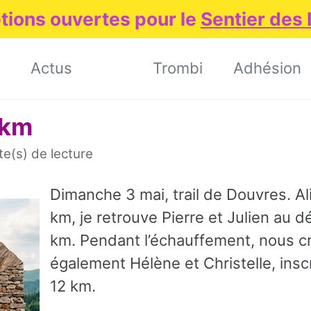
ptions ouvertes pour le
Sentier des
Actus
Trombi
Adhésion
 km
e(s) de lecture
Dimanche 3 mai, trail de Douvres. Al
km, je retrouve Pierre et Julien au 
km. Pendant l’échauffement, nous c
également Hélène et Christelle, inscr
12 km.