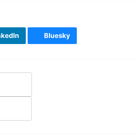
nkedIn
Bluesky