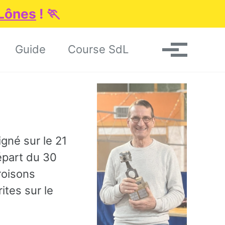
 Lônes
! 🏃
Toggle search
Guide
Course SdL
Menu
igné sur le 21
départ du 30
roisons
ites sur le