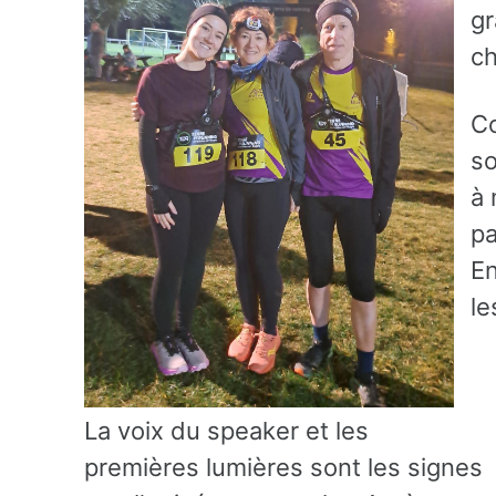
gr
ch
Co
so
à 
pa
En
le
La voix du speaker et les
premières lumières sont les signes