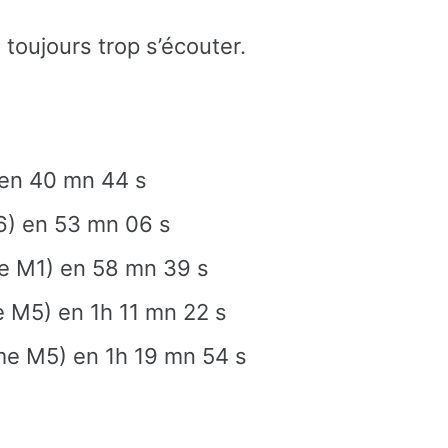
toujours trop s’écouter.
 en 40 mn 44 s
6) en 53 mn 06 s
e M1) en 58 mn 39 s
 M5) en 1h 11 mn 22 s
me M5) en 1h 19 mn 54 s