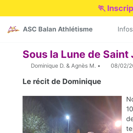
🏃 Inscri
Skip to primary navigation
Skip to content
Skip to footer
ASC Balan Athlétisme
Infos
Sous la Lune de Saint
Dominique D. & Agnès M.
08/02/2
Le récit de Dominique
No
10
de
te