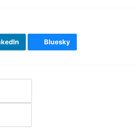
nkedIn
Bluesky