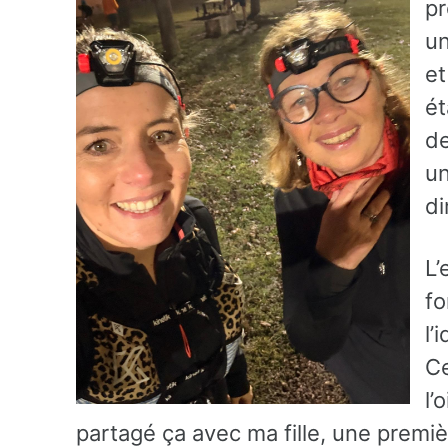
pr
un
et
ét
de
un
di
L’
fo
l’
Ce
l’
partagé ça avec ma fille, une première