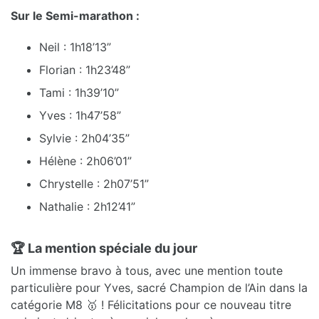
Sur le Semi-marathon :
Neil : 1h18’13”
Florian : 1h23’48”
Tami : 1h39’10”
Yves : 1h47’58”
Sylvie : 2h04’35”
Hélène : 2h06’01”
Chrystelle : 2h07’51”
Nathalie : 2h12’41”
🏆 La mention spéciale du jour
Un immense bravo à tous, avec une mention toute
particulière pour Yves, sacré Champion de l’Ain dans la
catégorie M8 🥇 ! Félicitations pour ce nouveau titre