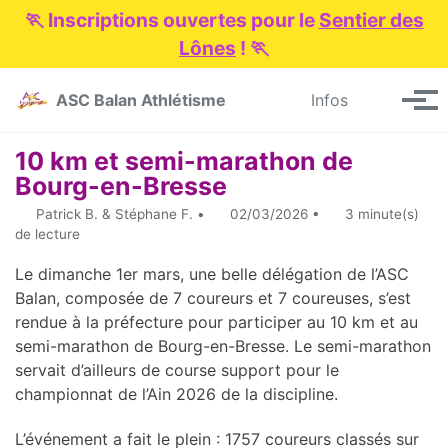
🏃 Inscriptions ouvertes pour le
Sentier des
Lônes
! 🏃
Skip to primary navigation
Skip to content
Skip to footer
Toggle se
ASC Balan Athlétisme
Infos
Men
10 km et semi-marathon de
Bourg-en-Bresse
Patrick B. & Stéphane F.
02/03/2026
3 minute(s)
de lecture
Le dimanche 1er mars, une belle délégation de l’ASC
Balan, composée de 7 coureurs et 7 coureuses, s’est
rendue à la préfecture pour participer au 10 km et au
semi-marathon de Bourg-en-Bresse. Le semi-marathon
servait d’ailleurs de course support pour le
championnat de l’Ain 2026 de la discipline.
L’événement a fait le plein : 1757 coureurs classés sur